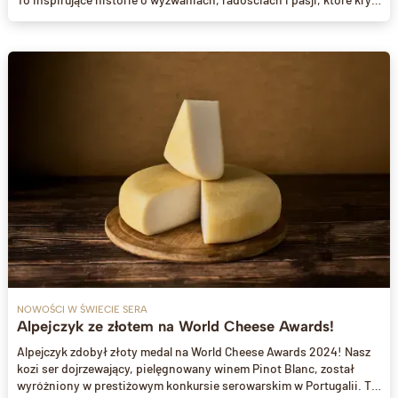
się za pracą na wsi. W jednym z odcinków poznacie Monikę i jej
rodzinę, właścicieli Grodziskich Serów Rzemieślniczych.
NOWOŚCI W ŚWIECIE SERA
Alpejczyk ze złotem na World Cheese Awards!
Alpejczyk zdobył złoty medal na World Cheese Awards 2024! Nasz
kozi ser dojrzewający, pielęgnowany winem Pinot Blanc, został
wyróżniony w prestiżowym konkursie serowarskim w Portugalii. To