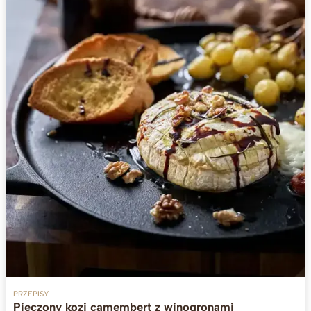
PRZEPISY
Pieczony kozi camembert z winogronami