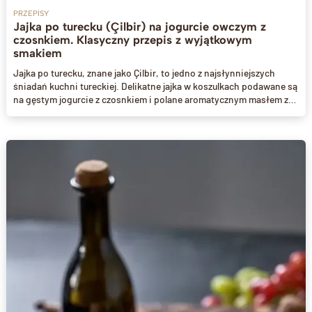
PRZEPISY
Jajka po turecku (Çilbir) na jogurcie owczym z
czosnkiem. Klasyczny przepis z wyjątkowym
smakiem
Jajka po turecku, znane jako Çilbir, to jedno z najsłynniejszych
śniadań kuchni tureckiej. Delikatne jajka w koszulkach podawane są
na gęstym jogurcie z czosnkiem i polane aromatycznym masłem z
papryką. W naszej wersji wykorzystaliśmy naturalny jogurt owczy,
który dzięki swojej kremowości i wyrazistemu smakowi sprawia, że
to tradycyjne danie nabiera jeszcze bardziej wyjątkowego
charakteru.