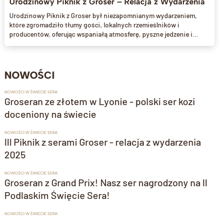
Urodzinowy Piknik z Groser – Relacja z Wydarzenia
Urodzinowy Piknik z Groser był niezapomnianym wydarzeniem,
które zgromadziło tłumy gości, lokalnych rzemieślników i
producentów, oferując wspaniałą atmosferę, pyszne jedzenie i
atrakcje dla całych rodzin.
NOWOŚCI
NOWOŚCI W ŚWIECIE SERA
Groseran ze złotem w Lyonie - polski ser kozi
doceniony na świecie
NOWOŚCI W ŚWIECIE SERA
III Piknik z serami Groser - relacja z wydarzenia
2025
NOWOŚCI W ŚWIECIE SERA
Groseran z Grand Prix! Nasz ser nagrodzony na II
Podlaskim Święcie Sera!
NOWOŚCI W ŚWIECIE SERA