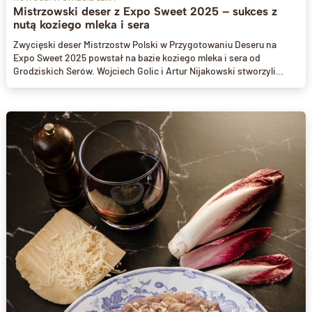
Mistrzowski deser z Expo Sweet 2025 – sukces z
nutą koziego mleka i sera
Zwycięski deser Mistrzostw Polski w Przygotowaniu Deseru na
Expo Sweet 2025 powstał na bazie koziego mleka i sera od
Grodziskich Serów. Wojciech Golic i Artur Nijakowski stworzyli
wyjątkową kompozycję smaków, łącząc czekoladę, owoce i
regionalne składniki. To potwierdzenie, że wysokiej jakości
surowce są kluczem do cukierniczych arcydzieł.