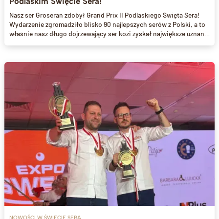
Podlaskim Święcie Sera!
Nasz ser Groseran zdobył Grand Prix II Podlaskiego Święta Sera!
Wydarzenie zgromadziło blisko 90 najlepszych serów z Polski, a to
właśnie nasz długo dojrzewający ser kozi zyskał największe uznanie
jury. Sprawdź, co wyróżnia Groserana i dlaczego ten sukces to
powód do dumy dla całej naszej rodzinnej serowarni.
NOWOŚCI W ŚWIECIE SERA