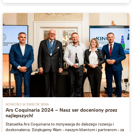
pierwsza nagroda dla Alpejczyka w naszej 13-letniej historii, co
czyni ją jeszcze bardziej wyjątkową!
NOWOŚCI W ŚWIECIE SERA
Ars Coquinaria 2024 – Nasz ser doceniony przez
najlepszych!
Statuetka Ars Coquinaria to motywacja do dalszego rozwoju i
doskonalenia. Dziękujemy Wam – naszym klientom i partnerom – za