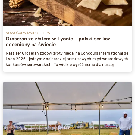
NOWOŚCI W ŚWIECIE SERA
Groseran ze złotem w Lyonie - polski ser kozi
doceniony na świecie
Nasz ser Groseran zdobył złoty medal na Concours International de
Lyon 2026 - jednym z najbardziej prestiżowych międzynarodowych
konkursów serowarskich. To wielkie wyróżnienie dla naszej
serowarni i dowód na to, że polskie sery rzemieślnicze dorównują
najlepszym na świecie. Jesteśmy niesamowicie dumni i dziękujemy
Wam za wsparcie, dzięki któremu możemy dzielić się tym sukcesem!
🏅🧀