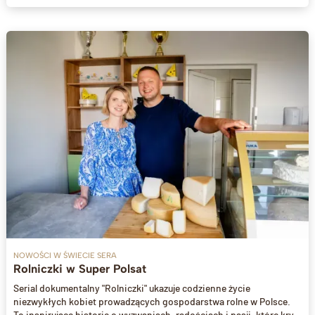
cykorii, głębokiego smaku czerwonego wina i dojrzewającego sera,
potrawa zachwyca zarówno tradycjonalistów, jak i miłośników
nowych trendów kulinarnych. Idealne na elegancką kolację czy
romantyczny wieczór. Odkryj historię risotto z czerwonym winem i
dowiedz się, jak dopasować składniki, by uzyskać najlepszy efekt
smakowy.
NOWOŚCI W ŚWIECIE SERA
Rolniczki w Super Polsat
Serial dokumentalny "Rolniczki" ukazuje codzienne życie
niezwykłych kobiet prowadzących gospodarstwa rolne w Polsce.
To inspirujące historie o wyzwaniach, radościach i pasji, które kryją