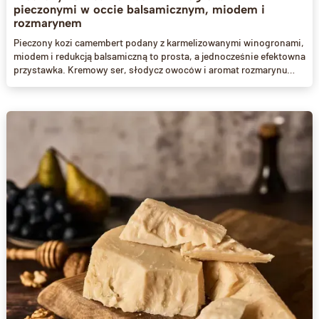
pieczonymi w occie balsamicznym, miodem i
rozmarynem
Pieczony kozi camembert podany z karmelizowanymi winogronami,
miodem i redukcją balsamiczną to prosta, a jednocześnie efektowna
przystawka. Kremowy ser, słodycz owoców i aromat rozmarynu
tworzą idealną kompozycję na kolację we dwoje lub spotkanie z
przyjaciółmi. Doskonały z chrupiącymi grzankami z bagietki.