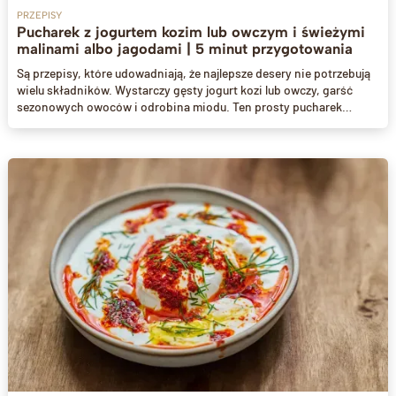
PRZEPISY
Pucharek z jogurtem kozim lub owczym i świeżymi
malinami albo jagodami | 5 minut przygotowania
Są przepisy, które udowadniają, że najlepsze desery nie potrzebują
wielu składników. Wystarczy gęsty jogurt kozi lub owczy, garść
sezonowych owoców i odrobina miodu. Ten prosty pucharek
przygotujesz w kilka minut, a efekt zachwyca zarówno smakiem, jak
i wyglądem.