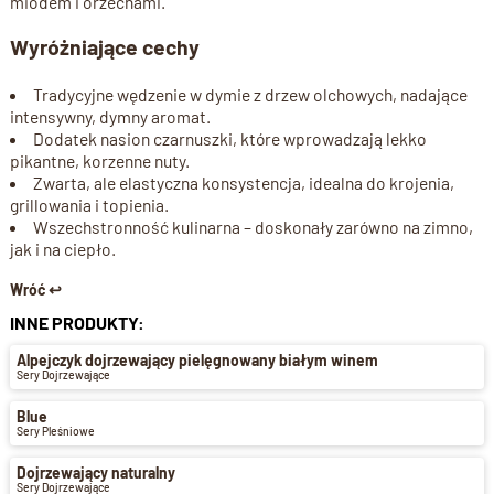
miodem i orzechami.
Wyróżniające cechy
Tradycyjne wędzenie w dymie z drzew olchowych, nadające
intensywny, dymny aromat.
Dodatek nasion czarnuszki, które wprowadzają lekko
pikantne, korzenne nuty.
Zwarta, ale elastyczna konsystencja, idealna do krojenia,
grillowania i topienia.
Wszechstronność kulinarna – doskonały zarówno na zimno,
jak i na ciepło.
Wróć ↩
INNE PRODUKTY:
Alpejczyk dojrzewający pielęgnowany białym winem
Sery Dojrzewające
Blue
Sery Pleśniowe
Dojrzewający naturalny
Sery Dojrzewające