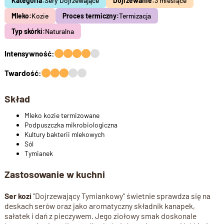
Kategoria:
Sery Dojrzewające
Dojrzewanie:
3 miesiące
Mleko:
Kozie
Proces termiczny:
Termizacja
Typ skórki:
Naturalna
Intensywność:
Twardość:
Skład
Mleko kozie termizowane
Podpuszczka mikrobiologiczna
Kultury bakterii mlekowych
Sól
Tymianek
Zastosowanie w kuchni
Ser kozi
"Dojrzewający Tymiankowy" świetnie sprawdza się na
deskach serów oraz jako aromatyczny składnik kanapek,
sałatek i dań z pieczywem. Jego ziołowy smak doskonale